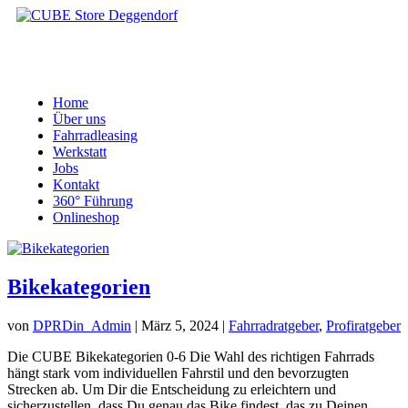
Home
Über uns
Fahrradleasing
Werkstatt
Jobs
Kontakt
360° Führung
Onlineshop
Bikekategorien
von
DPRDin_Admin
|
März 5, 2024
|
Fahrradratgeber
,
Profiratgeber
Die CUBE Bikekategorien 0-6 Die Wahl des richtigen Fahrrads
hängt stark vom individuellen Fahrstil und den bevorzugten
Strecken ab. Um Dir die Entscheidung zu erleichtern und
sicherzustellen, dass Du genau das Bike findest, das zu Deinen